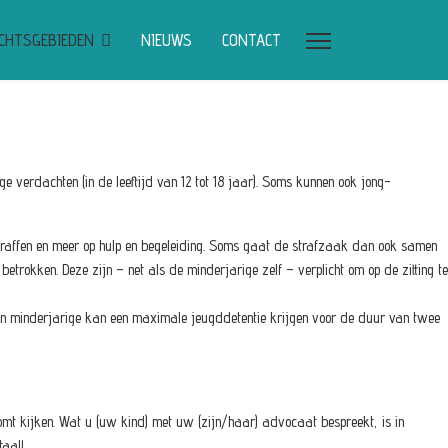
CHTSGEBIEDEN
NIEUWS
CONTACT
ge verdachten (in de leeftijd van 12 tot 18 jaar). Soms kunnen ook jong-
p straffen en meer op hulp en begeleiding. Soms gaat de strafzaak dan ook samen
etrokken. Deze zijn – net als de minderjarige zelf – verplicht om op de zitting te
 Een minderjarige kan een maximale jeugddetentie krijgen voor de duur van twee
komt kijken. Wat u (uw kind) met uw (zijn/haar) advocaat bespreekt, is in
taal!