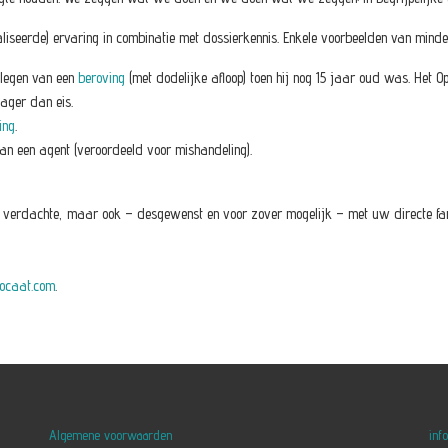
aliseerde) ervaring in combinatie met dossierkennis. Enkele voorbeelden van min
plegen van een
beroving
(met dodelijke afloop) toen hij nog 15 jaar oud was. Het 
 lager dan eis.
ing
.
an een agent (veroordeeld voor mishandeling).
s verdachte, maar ook – desgewenst en voor zover mogelijk – met uw directe fami
ocaat.com
.
Algemene voorwaarden
inf