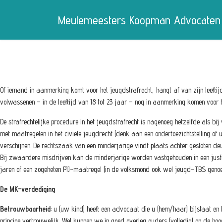
Meulemeesters Koopman Advocaten
Of iemand in aanmerking komt voor het jeugdstrafrecht, hangt af van zijn leeftijd 
volwassenen – in de leeftijd van 18 tot 23 jaar – nog in aanmerking komen voor h
De strafrechtelijke procedure in het jeugdstrafrecht is nagenoeg hetzelfde als b
met maatregelen in het civiele jeugdrecht (denk aan een ondertoezichtstelling of 
verschijnen. De rechtszaak van een minderjarige vindt plaats achter gesloten deu
Bij zwaardere misdrijven kan de minderjarige worden vastgehouden in een justit
jaren of een zogeheten PIJ-maatregel (in de volksmond ook wel jeugd-TBS genoe
De MK-verdediging
Betrouwbaarheid
: u (uw kind) heeft een advocaat die u (hem/haar) bijstaat en 
principe vertrouwelijk. Wel kunnen we in goed overleg ouders (volledig) op de h