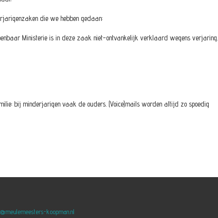
derjarigenzaken die we hebben gedaan:
Openbaar Ministerie is in deze zaak niet-ontvankelijk verklaard wegens verjaring.
lie: bij minderjarigen vaak de ouders. (Voice)mails worden altijd zo spoedig
o@meulemeesters-koopman.nl