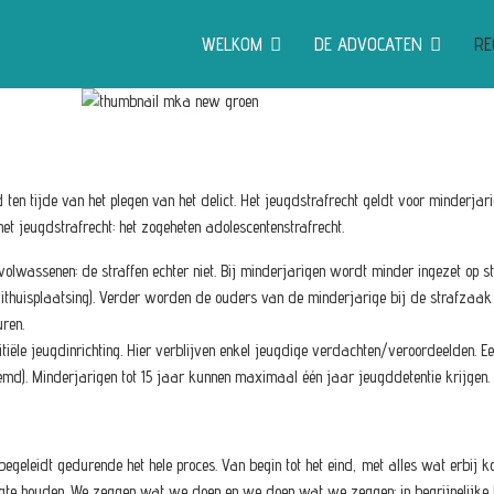
WELKOM
DE ADVOCATEN
RE
ten tijde van het plegen van het delict. Het jeugdstrafrecht geldt voor minderjari
et jeugdstrafrecht: het zogeheten adolescentenstrafrecht.
ij volwassenen: de straffen echter niet. Bij minderjarigen wordt minder ingezet o
uithuisplaatsing). Verder worden de ouders van de minderjarige bij de strafzaak b
ren.
iële jeugdinrichting. Hier verblijven enkel jeugdige verdachten/veroordeelden.
md). Minderjarigen tot 15 jaar kunnen maximaal één jaar jeugddetentie krijgen.
begeleidt gedurende het hele proces. Van begin tot het eind, met alles wat erbij 
oogte houden. We zeggen wat we doen en we doen wat we zeggen: in begrijpelijke 